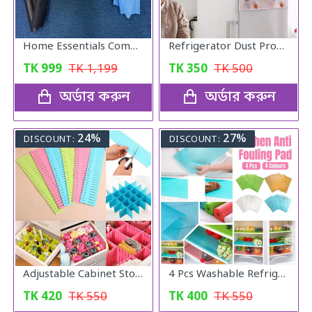
Home Essentials Combo Pack
Refrigerator Dust Proof Cover
TK
999
TK
1,199
TK
350
TK
500
অর্ডার করুন
অর্ডার করুন
24%
27%
DISCOUNT:
DISCOUNT:
Adjustable Cabinet Storage Divider (6pcs)
4 Pcs Washable Refrigerator Mats
TK
420
TK
550
TK
400
TK
550