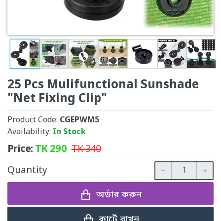
25 Pcs Mulifunctional Sunshade
"Net Fixing Clip"
Product Code:
CGEPWM5
Availability:
In Stock
Price:
TK
290
TK
340
Quantity
অর্ডার করুন
কার্টে রাখুন