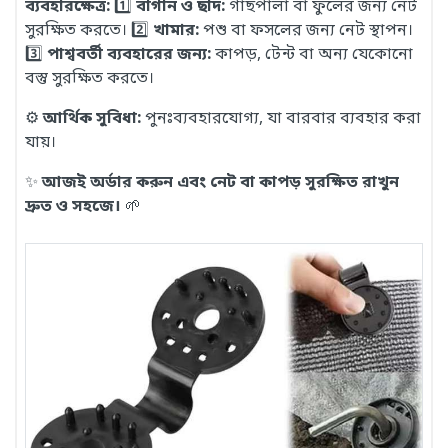
ব্যবহারক্ষেত্র:
1️⃣
বাগান ও ছাদ:
গাছপালা বা ফুলের জন্য নেট
সুরক্ষিত করতে। 2️⃣
খামার:
পশু বা ফসলের জন্য নেট স্থাপন।
3️⃣
পাশ্ববর্তী ব্যবহারের জন্য:
কাপড়, টেন্ট বা অন্য যেকোনো
বস্তু সুরক্ষিত করতে।
⚙️
আর্থিক সুবিধা:
পুনঃব্যবহারযোগ্য, যা বারবার ব্যবহার করা
যায়।
✨
আজই অর্ডার করুন এবং নেট বা কাপড় সুরক্ষিত রাখুন
দ্রুত ও সহজে।
🌱