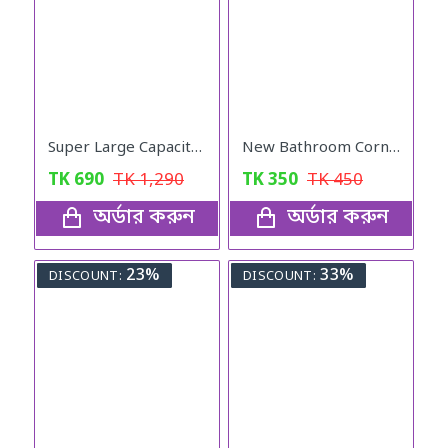
Super Large Capacity Folding Travel Bag (Light Purple Color)
New Bathroom Corner Shelf Suction Rack Organizer Cup Storage Shower Wall Basket
TK
690
TK
1,290
TK
350
TK
450
অর্ডার করুন
অর্ডার করুন
23%
33%
DISCOUNT:
DISCOUNT: