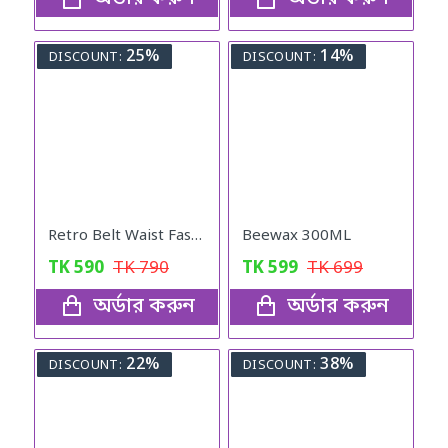
25%
14%
DISCOUNT:
DISCOUNT:
Retro Belt Waist Fashionable Bag (Black)
Beewax 300ML
TK
590
TK
790
TK
599
TK
699
অর্ডার করুন
অর্ডার করুন
22%
38%
DISCOUNT:
DISCOUNT: