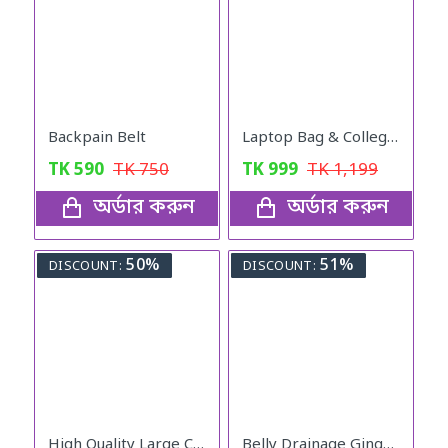
Backpain Belt
Laptop Bag & College Bag
TK
590
TK
750
TK
999
TK
1,199
অর্ডার করুন
অর্ডার করুন
50%
51%
DISCOUNT:
DISCOUNT:
High Quality Large Capacity Waterproof Anti-theft Fashion Ladies Bag (Black)
Belly Drainage Ginger Essential Oil