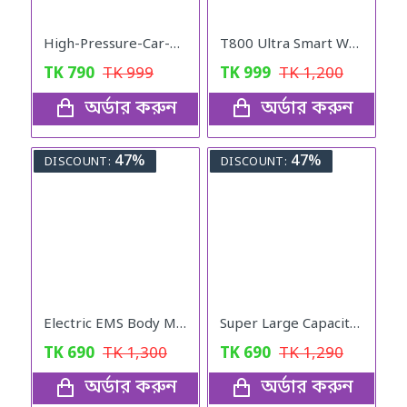
High-Pressure-Car-Washig-Spray- Gan
T800 Ultra Smart Wathch (black)
TK
790
TK
999
TK
999
TK
1,200
অর্ডার করুন
অর্ডার করুন
47%
47%
DISCOUNT:
DISCOUNT:
Electric EMS Body Massager Mat/Pad - Neck & Back Therapy
Super Large Capacity Folding Travel Bag (Black Color)
TK
690
TK
1,300
TK
690
TK
1,290
অর্ডার করুন
অর্ডার করুন