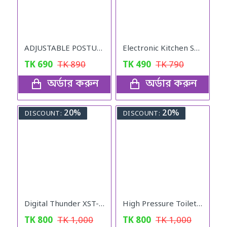
ADJUSTABLE POSTURE Back Support Belt (UNISEX)
Electronic Kitchen Scale
TK
690
TK
890
TK
490
TK
790
অর্ডার করুন
অর্ডার করুন
20%
20%
DISCOUNT:
DISCOUNT:
Digital Thunder XST-836, Rechargeable Waterproof Torch FlashLight
High Pressure Toilet Cleaning PUMP
TK
800
TK
1,000
TK
800
TK
1,000