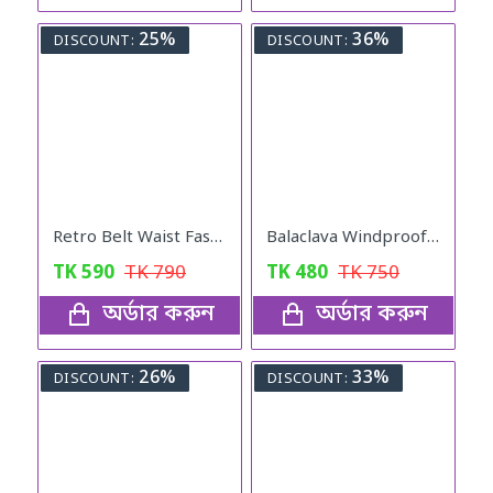
25%
36%
DISCOUNT:
DISCOUNT:
Retro Belt Waist Fashionable Bag (Brown)
Balaclava Windproof Full Face Mask (Black)
TK
590
TK
790
TK
480
TK
750
অর্ডার করুন
অর্ডার করুন
26%
33%
DISCOUNT:
DISCOUNT: