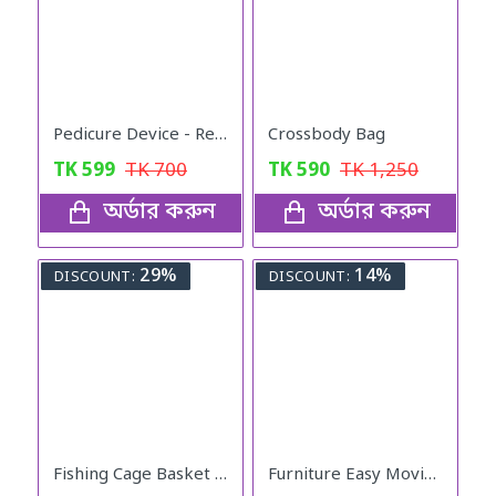
Pedicure Device - Rechargeable Callus Remover
Crossbody Bag
TK
599
TK
700
TK
590
TK
1,250
অর্ডার করুন
অর্ডার করুন
29%
14%
DISCOUNT:
DISCOUNT:
Fishing Cage Basket Plastic (7 Hole)
Furniture Easy Moving Tool Set, Heavy Furniture Moving & Lifting System