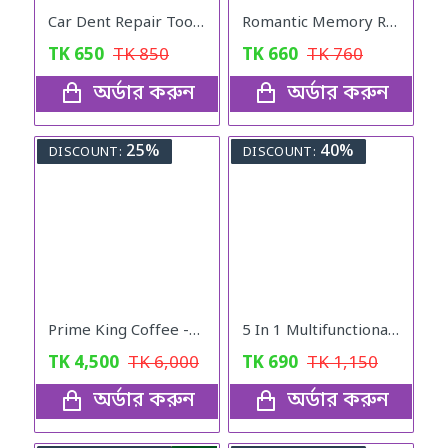
Car Dent Repair Tools Strong Suction Cup
Romantic Memory Rose Heart Projection 100 Language I Love You Necklace for Lover Couples- Rose Gold
TK
650
TK
850
TK
660
TK
760
অর্ডার করুন
অর্ডার করুন
25%
40%
DISCOUNT:
DISCOUNT:
Prime King Coffee -Boost Your Stamina
5 In 1 Multifunctional Vegetable Cutter
TK
4,500
TK
6,000
TK
690
TK
1,150
অর্ডার করুন
অর্ডার করুন