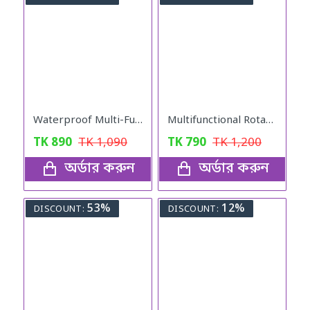
Waterproof Multi-Functional Laptop Backpack
Multifunctional Rotate Vegetable Slicer with Basket
TK
890
TK
1,090
TK
790
TK
1,200
অর্ডার করুন
অর্ডার করুন
53%
12%
DISCOUNT:
DISCOUNT: