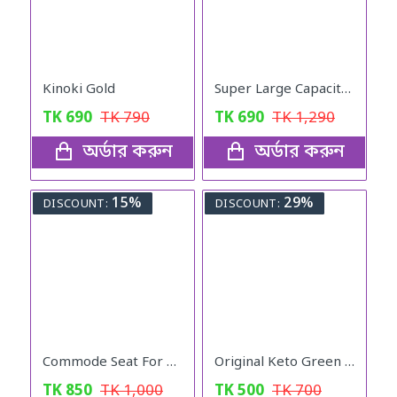
Kinoki Gold
Super Large Capacity Folding Travel Bag (Red Color)
TK
690
TK
790
TK
690
TK
1,290
অর্ডার করুন
অর্ডার করুন
15%
29%
DISCOUNT:
DISCOUNT:
Commode Seat For Baby Potty
Original Keto Green Coffee weight loss
TK
850
TK
1,000
TK
500
TK
700