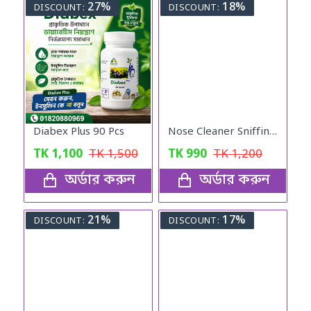
27%
18%
DISCOUNT:
DISCOUNT:
Diabex Plus 90 Pcs
Nose Cleaner Sniffing Equipment for Children
TK
1,100
TK
1,500
TK
990
TK
1,200
অর্ডার করুন
অর্ডার করুন
21%
17%
DISCOUNT:
DISCOUNT: