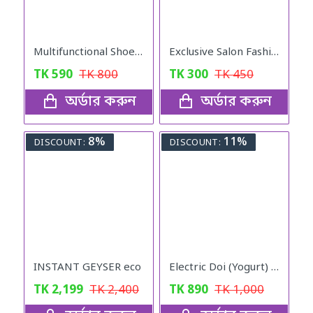
Multifunctional Shoe Cleaning Cream
Exclusive Salon Fashion Professional Round Hair Brush
TK
590
TK
800
TK
300
TK
450
অর্ডার করুন
অর্ডার করুন
8%
11%
DISCOUNT:
DISCOUNT:
INSTANT GEYSER eco
Electric Doi (Yogurt) Maker
TK
2,199
TK
2,400
TK
890
TK
1,000