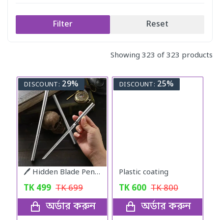
Filter
Reset
Showing 323 of 323 products
29%
25%
DISCOUNT:
DISCOUNT:
🖊️ Hidden Blade Pen – Self Defense Tactical Tool
Plastic coating
TK
499
TK
699
TK
600
TK
800
অর্ডার করুন
অর্ডার করুন