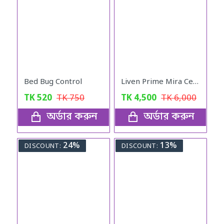
Bed Bug Control
Liven Prime Mira Cell Triple Stem Cell Botanical Beverage - Apple, Grape & Strawberry Stem Cells with Vitamin C (15 Sachets)
TK
520
TK
750
TK
4,500
TK
6,000
অর্ডার করুন
অর্ডার করুন
24%
13%
DISCOUNT:
DISCOUNT: