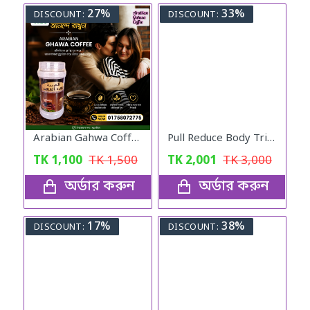
27%
33%
DISCOUNT:
DISCOUNT:
Arabian Gahwa Coffee – 200 GM. Jar
Pull Reduce Body Trimmer for Fitness Exercise
TK
1,100
TK
1,500
TK
2,001
TK
3,000
অর্ডার করুন
অর্ডার করুন
17%
38%
DISCOUNT:
DISCOUNT: