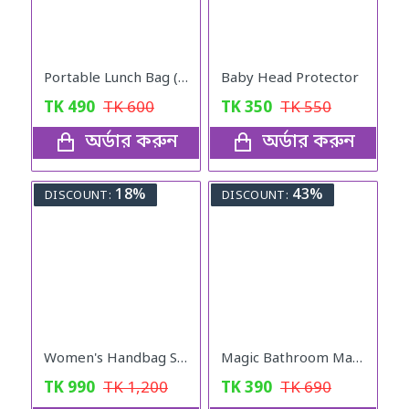
Portable Lunch Bag (Blue)
Baby Head Protector
TK
490
TK
600
TK
350
TK
550
অর্ডার করুন
অর্ডার করুন
18%
43%
DISCOUNT:
DISCOUNT:
Women's Handbag Solid ( black colour )
Magic Bathroom Mat | Non-Sliper
TK
990
TK
1,200
TK
390
TK
690