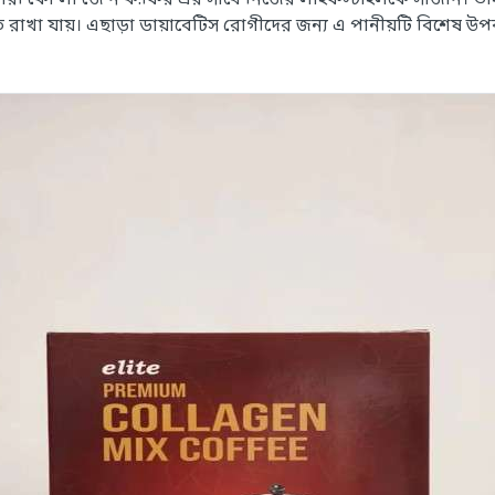
 উপকারী কো'লা'জে'ন ক:ফির এর সাথে নিজের লাইফস্টাইলকে সাজান। ত
 রাখা যায়। এছাড়া ডায়াবেটিস রোগীদের জন্য এ পানীয়টি বিশেষ 