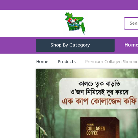
Hom
Shop By Category
Cleaning Supplies
Home
Products
Premium Collagen Slimmi
Toys, Kids & Baby
Home Appliance
Fashion & Lifestyle
Health & Beauty
View All Categories