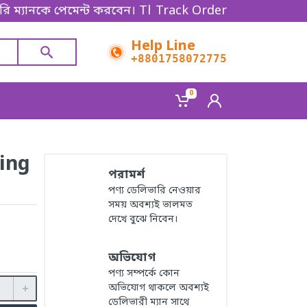
েমেন্ট করবেন। Thanks for shopping!
Track Order
Help Line
+8801758072775‬
0
ing
পরামর্শ
পণ্য ডেলিভারি নেওয়ার
সময় অবশ্যই ভালমত
দেখে বুঝে নিবেন।
অভিযোগ
পণ্য সম্পর্কে কোন
অভিযোগ থাকলে অবশ্যই
ডেলিভারী ম্যান সাথে