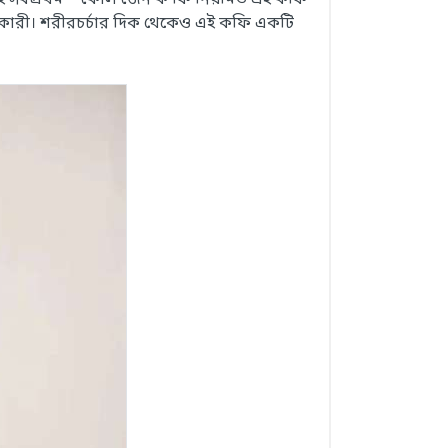
াই সর্বপ্রথম ""কোল'জেন ক'ফি নিয়মিত এই কফি
উপকারী। শরীরচর্চার দিক থেকেও এই কফি একটি