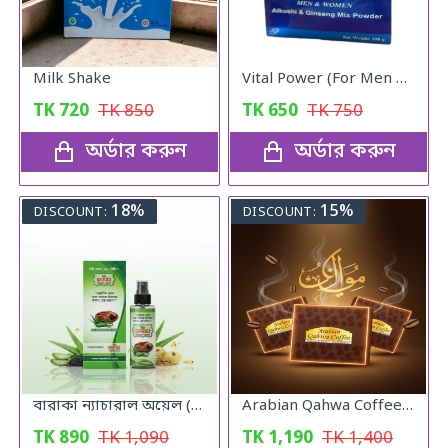
Milk Shake
Vital Power (For Men & Woman)
TK
720
TK
850
TK
650
TK
750
অর্ডার করুন
অর্ডার করুন
18%
15%
DISCOUNT:
DISCOUNT:
বারাকা ন্যাচারাল অয়েল (Baraka Natural oil) – 120 মিলি
Arabian Qahwa Coffee – অরিজিনাল আরবীয় কফি
TK
890
TK
1,090
TK
1,190
TK
1,400