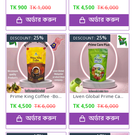
TK
900
TK
1,000
TK
4,500
TK
6,000
অর্ডার করুন
অর্ডার করুন
25%
25%
DISCOUNT:
DISCOUNT:
Prime King Coffee -Boost Your Stamina
Liven Global Prime CarePlus Apple Stem Cell & Blackcurrant Collagen Drink Mix with Mixberries Extract and Vitamin C (20 Sachets)
TK
4,500
TK
6,000
TK
4,500
TK
6,000
অর্ডার করুন
অর্ডার করুন