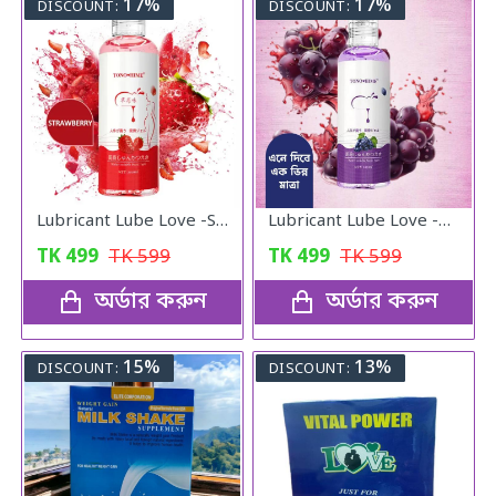
17%
17%
DISCOUNT:
DISCOUNT:
Lubricant Lube Love -Stroberry Gel
Lubricant Lube Love -Blueberry Gel
TK
499
TK
599
TK
499
TK
599
অর্ডার করুন
অর্ডার করুন
15%
13%
DISCOUNT:
DISCOUNT: