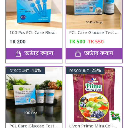
100 Pcs PCL Care Blood Lancet Needle
PCL Care Glucose Test Vial Strips 50pcs
TK
200
TK
500
TK
550
অর্ডার করুন
অর্ডার করুন
10%
25%
DISCOUNT:
DISCOUNT:
PCL Care Glucose Test Vial Strips 100pcs.
Liven Prime Mira Cell Triple Stem Cell Botanical Beverage - Apple, Grape & Strawberry Stem Cells with Vitamin C (15 Sachets)