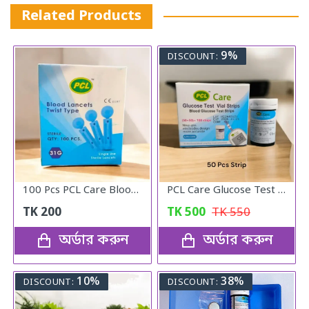
Related Products
9%
DISCOUNT:
100 Pcs PCL Care Blood Lancet Needle
PCL Care Glucose Test Vial Strips 50pcs
TK
200
TK
500
TK
550
অর্ডার করুন
অর্ডার করুন
10%
38%
DISCOUNT:
DISCOUNT: