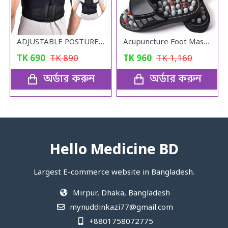
ADJUSTABLE POSTURE Back Support Belt (UNISEX)
Acupuncture Foot Massager
TK
690
TK
890
TK
960
TK
1,160
অর্ডার করুন
অর্ডার করুন
Hello Medicine BD
Largest E-commerce website in Bangladesh.
Mirpur, Dhaka, Bangladesh
mynuddinkazi77@gmail.com
+8801758072775‬