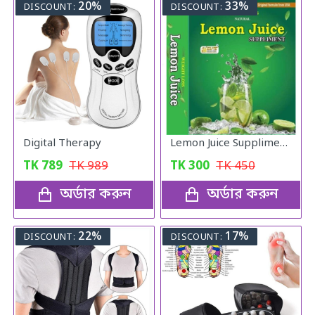
20%
33%
DISCOUNT:
DISCOUNT:
Digital Therapy
Lemon Juice Suppliment Weight Loss Lemon Juice 120g
TK
789
TK
989
TK
300
TK
450
অর্ডার করুন
অর্ডার করুন
22%
17%
DISCOUNT:
DISCOUNT: