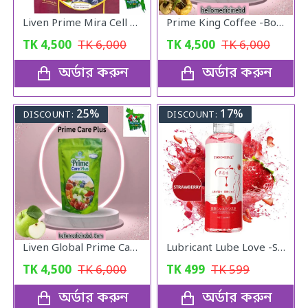
Liven Prime Mira Cell Triple Stem Cell Botanical Beverage - Apple, Grape & Strawberry Stem Cells with Vitamin C (15 Sachets)
Prime King Coffee -Boost Your Stamina
TK
4,500
TK
6,000
TK
4,500
TK
6,000
অর্ডার করুন
অর্ডার করুন
25%
17%
DISCOUNT:
DISCOUNT:
Liven Global Prime CarePlus Apple Stem Cell & Blackcurrant Collagen Drink Mix with Mixberries Extract and Vitamin C (20 Sachets)
Lubricant Lube Love -Stroberry Gel
TK
4,500
TK
6,000
TK
499
TK
599
অর্ডার করুন
অর্ডার করুন