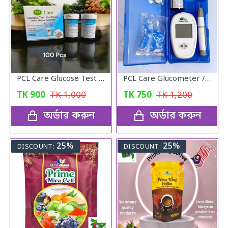
PCL Care Glucose Test Vial Strips 100pcs.
PCL Care Glucometer / Diabetics machine
TK
900
TK
1,000
TK
750
TK
1,200
অর্ডার করুন
অর্ডার করুন
25%
25%
DISCOUNT:
DISCOUNT: