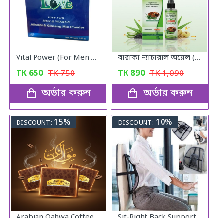
Vital Power (For Men & Woman)
বারাকা ন্যাচারাল অয়েল (Baraka Natural oil) – 120 মিলি
TK
650
TK
750
TK
890
TK
1,090
অর্ডার করুন
অর্ডার করুন
15%
10%
DISCOUNT:
DISCOUNT:
Arabian Qahwa Coffee – অরিজিনাল আরবীয় কফি
Sit-Right Back Support