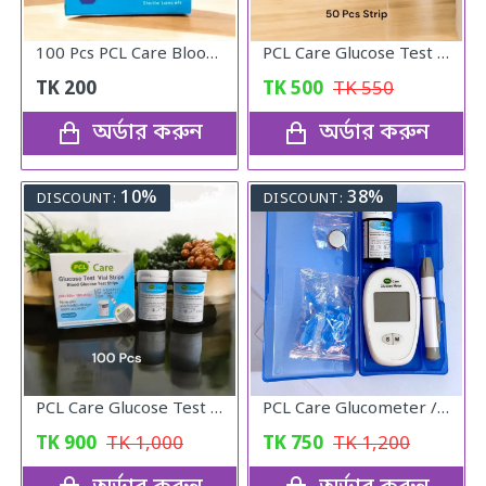
100 Pcs PCL Care Blood Lancet Needle
PCL Care Glucose Test Vial Strips 50pcs
TK
200
TK
500
TK
550
অর্ডার করুন
অর্ডার করুন
10%
38%
DISCOUNT:
DISCOUNT:
PCL Care Glucose Test Vial Strips 100pcs.
PCL Care Glucometer / Diabetics machine
TK
900
TK
1,000
TK
750
TK
1,200