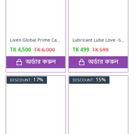
Liven Global Prime CarePlus Apple Stem Cell & Blackcurrant Collagen Drink Mix with Mixberries Extract and Vitamin C (20 Sachets)
Lubricant Lube Love -Stroberry Gel
TK
4,500
TK
6,000
TK
499
TK
599
অর্ডার করুন
অর্ডার করুন
17%
15%
DISCOUNT:
DISCOUNT: