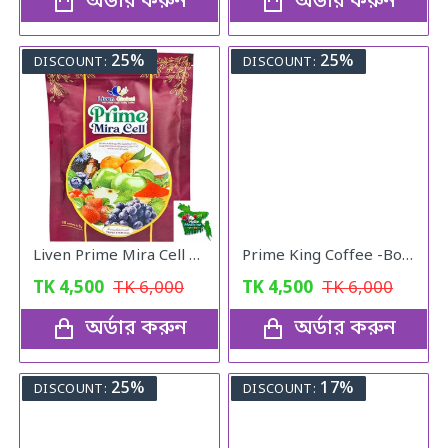
অর্ডার করুন
অর্ডার করুন
25%
25%
DISCOUNT:
DISCOUNT:
Liven Prime Mira Cell Triple Stem Cell Botanical Beverage - Apple, Grape & Strawberry Stem Cells with Vitamin C (15 Sachets)
Prime King Coffee -Boost Your Stamina
TK
4,500
TK
6,000
TK
4,500
TK
6,000
অর্ডার করুন
অর্ডার করুন
25%
17%
DISCOUNT:
DISCOUNT: