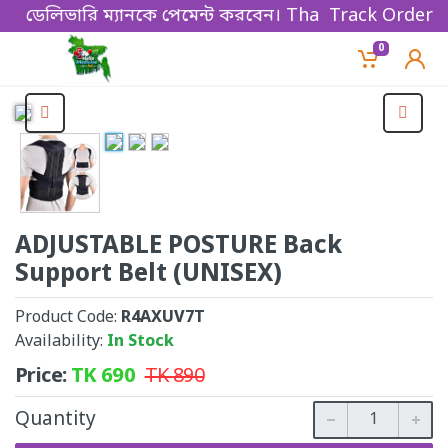
ডেলিভারি ম্যানকে পেমেন্ট করবেন। Thanks for shopping!
Track Order
0
ADJUSTABLE POSTURE Back
Support Belt (UNISEX)
Product Code:
R4AXUV7T
Availability:
In Stock
Price:
TK
690
TK
890
Quantity