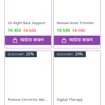
Sit-Right Back Support
Manual Nose Trimmer
TK
450
TK
500
TK
590
TK
790
অর্ডার করুন
অর্ডার করুন
25%
20%
DISCOUNT:
DISCOUNT:
Posture Corrector Back Adjustable Posture
Digital Therapy