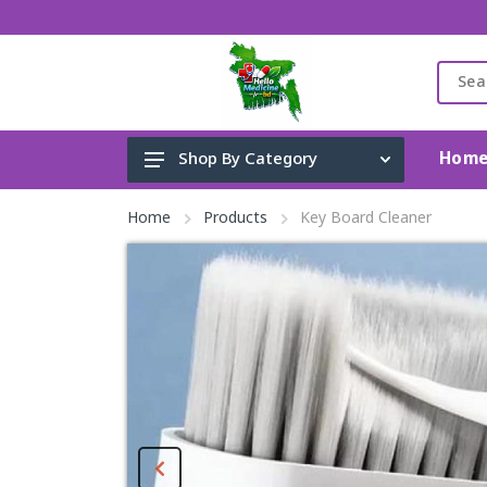
Hom
Shop By Category
Cleaning Supplies
Home
Products
Key Board Cleaner
Toys, Kids & Baby
Home Appliance
Fashion & Lifestyle
Health & Beauty
View All Categories