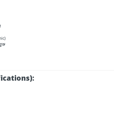
া
mic)
ক্ত
ications):