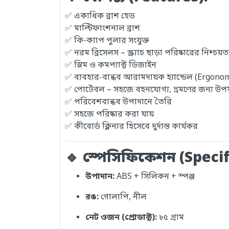
✅ একাধিক ব্রাশ হেড
✅ মাল্টিফাংশনাল ব্রাশ
✅ কি-ক্যাপ পুলার সংযুক্ত
✅ নরম ব্রিসেলস – স্ক্র্যাচ ছাড়া পরিষ্কারের নিশ্চয়ত
✅ স্লিম ও কমপ্যাক্ট ডিজাইন
✅ ব্যবহার-বান্ধব আরামদায়ক হ্যান্ডেল (Ergono
✅ পোর্টেবল – সহজে বহনযোগ্য, ভ্রমণের জন্য উপযু
✅ পরিবেশবান্ধব উপাদানে তৈরি
✅ সহজে পরিষ্কার করা যায়
✅ কীবোর্ড ক্লিনার হিসেবে দুর্দান্ত কার্যকর
🔹 স্পেসিফিকেশন (Specif
উপাদান:
ABS + সিলিকন + স্পঞ্জ
রঙ:
গোলাপি, নীল
নেট ওজন (প্রোডাক্ট):
৮৫ গ্রাম