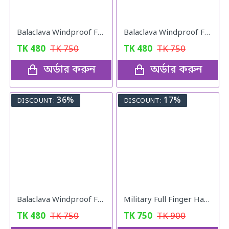
Balaclava Windproof Full Face Mask (Gray)
Balaclava Windproof Full Face Mask (Black)
TK
480
TK
750
TK
480
TK
750
অর্ডার করুন
অর্ডার করুন
36%
17%
DISCOUNT:
DISCOUNT:
Balaclava Windproof Full Face Mask (Khaki)
Military Full Finger Hand Gloves Olive
TK
480
TK
750
TK
750
TK
900