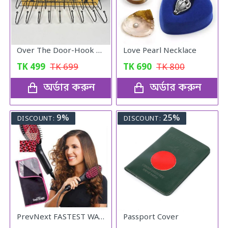
Over The Door-Hook Hanger
Love Pearl Necklace
TK
499
TK
699
TK
690
TK
800
অর্ডার করুন
অর্ডার করুন
9%
25%
DISCOUNT:
DISCOUNT:
PrevNext FASTEST WAY TO STRAIGHTEN YOUR HAIR
Passport Cover