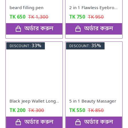
beard filling pen
2 in 1 Flawless Eyebrow Hair Remover Stylish & Fashionable Rechargeable Facial Hair Trimmer for Women Painless
TK
650
TK
1,300
TK
750
TK
950
অর্ডার করুন
অর্ডার করুন
33%
35%
DISCOUNT:
DISCOUNT:
Black Jeep Wallet Long For Men - Wallet
5 in 1 Beauty Massager
TK
200
TK
300
TK
550
TK
850
অর্ডার করুন
অর্ডার করুন