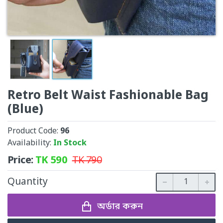
Retro Belt Waist Fashionable Bag
(Blue)
Product Code:
96
Availability:
In Stock
Price:
TK
590
TK
790
Quantity
অর্ডার করুন