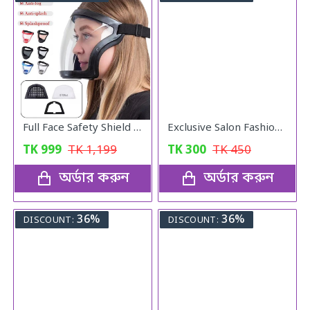
Full Face Safety Shield with Filter
Exclusive Salon Fashion Professional Round Hair Brush
TK
999
TK
1,199
TK
300
TK
450
অর্ডার করুন
অর্ডার করুন
36%
36%
DISCOUNT:
DISCOUNT: