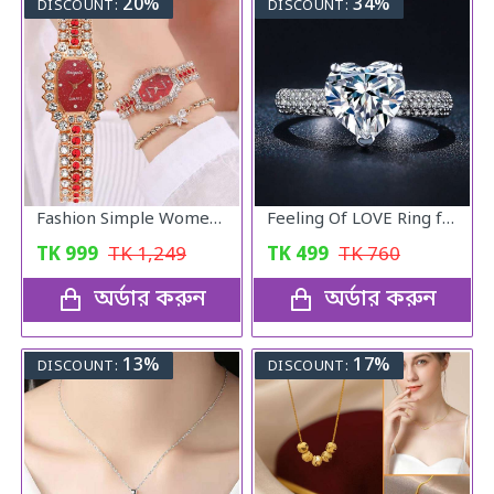
20%
34%
DISCOUNT:
DISCOUNT:
Fashion Simple Women Watches With Bracelet Set Quartz Wristwatch Shiny Stone Red Colour
Feeling Of LOVE Ring for women
TK
999
TK
1,249
TK
499
TK
760
অর্ডার করুন
অর্ডার করুন
13%
17%
DISCOUNT:
DISCOUNT: