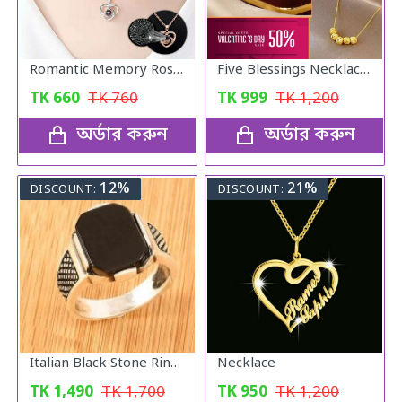
Romantic Memory Rose Heart Projection 100 Language I Love You Necklace for Lover Couples- Rose Gold
Five Blessings Necklace Woman Love Transfer Gold - Plated Moisture Light Luxury Jewellery Necklace
TK
660
TK
760
TK
999
TK
1,200
অর্ডার করুন
অর্ডার করুন
12%
21%
DISCOUNT:
DISCOUNT:
Italian Black Stone Rings Mens Gold colour
Necklace
TK
1,490
TK
1,700
TK
950
TK
1,200