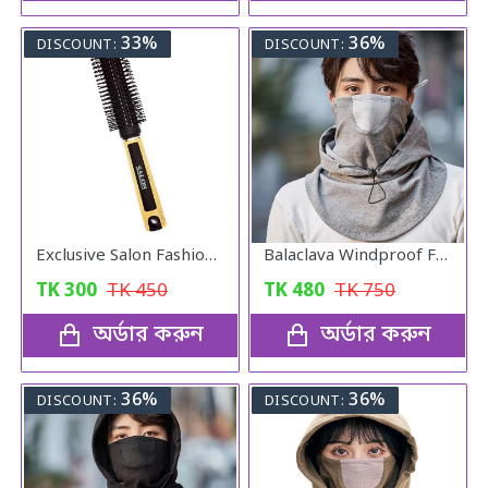
33%
36%
DISCOUNT:
DISCOUNT:
Exclusive Salon Fashion Professional Round Hair Brush
Balaclava Windproof Full Face Mask (Gray)
TK
300
TK
450
TK
480
TK
750
অর্ডার করুন
অর্ডার করুন
36%
36%
DISCOUNT:
DISCOUNT: