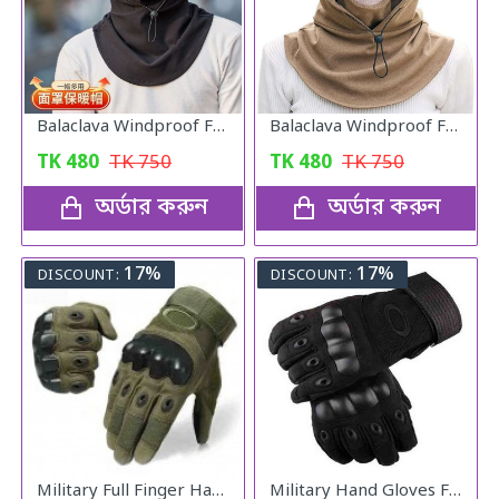
Balaclava Windproof Full Face Mask (Black)
Balaclava Windproof Full Face Mask (Khaki)
TK
480
TK
750
TK
480
TK
750
অর্ডার করুন
অর্ডার করুন
17%
17%
DISCOUNT:
DISCOUNT:
Military Full Finger Hand Gloves Olive
Military Hand Gloves Full Black