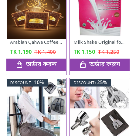
Arabian Qahwa Coffee – অরিজিনাল আরবীয় কফি
Milk Shake Original for Healthy Weight
TK
1,190
TK
1,400
TK
1,150
TK
1,250
অর্ডার করুন
অর্ডার করুন
10%
25%
DISCOUNT:
DISCOUNT: