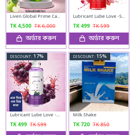
Liven Global Prime CarePlus Apple Stem Cell & Blackcurrant Collagen Drink Mix with Mixberries Extract and Vitamin C (20 Sachets)
Lubricant Lube Love -Stroberry Gel
TK
4,500
TK
6,000
TK
499
TK
599
অর্ডার করুন
অর্ডার করুন
17%
15%
DISCOUNT:
DISCOUNT:
Lubricant Lube Love -Blueberry Gel
Milk Shake
TK
499
TK
599
TK
720
TK
850