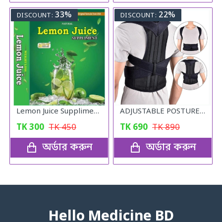
33%
22%
DISCOUNT:
DISCOUNT:
Lemon Juice Suppliment Weight Loss Lemon Juice 120g
ADJUSTABLE POSTURE Back Support Belt (UNISEX)
TK
300
TK
450
TK
690
TK
890
অর্ডার করুন
অর্ডার করুন
Hello Medicine BD