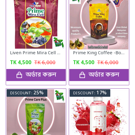
Liven Prime Mira Cell Triple Stem Cell Botanical Beverage - Apple, Grape & Strawberry Stem Cells with Vitamin C (15 Sachets)
Prime King Coffee -Boost Your Stamina
TK
4,500
TK
6,000
TK
4,500
TK
6,000
অর্ডার করুন
অর্ডার করুন
25%
17%
DISCOUNT:
DISCOUNT: