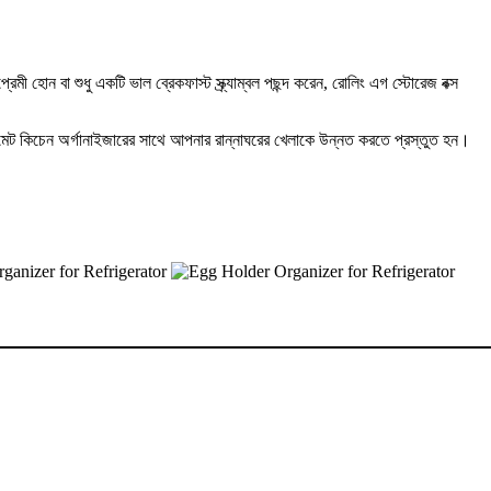
 হোন বা শুধু একটি ভাল ব্রেকফাস্ট স্ক্র্যাম্বল পছন্দ করেন, রোলিং এগ স্টোরেজ বক্স
আলটিমেট কিচেন অর্গানাইজারের সাথে আপনার রান্নাঘরের খেলাকে উন্নত করতে প্রস্তুত হন।