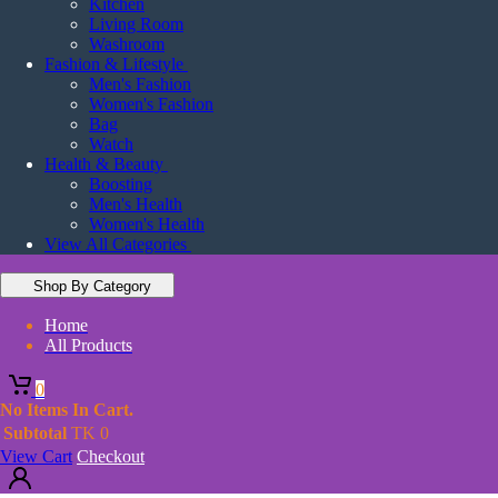
Kitchen
Living Room
Washroom
Fashion & Lifestyle
Men's Fashion
Women's Fashion
Bag
Watch
Health & Beauty
Boosting
Men's Health
Women's Health
View All Categories
Shop By Category
Home
All Products
0
No Items In Cart.
Subtotal
TK
0
View Cart
Checkout