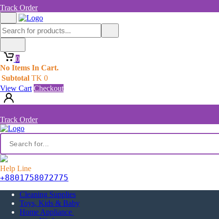
Track Order
0
No Items In Cart.
Subtotal
TK
0
View Cart
Checkout
Track Order
Help Line
+8801758072775‬
Cleaning Supplies
Toys, Kids & Baby
Home Appliance