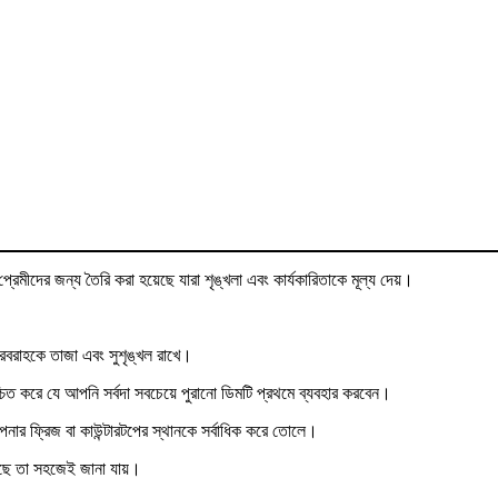
েমীদের জন্য তৈরি করা হয়েছে যারা শৃঙ্খলা এবং কার্যকারিতাকে মূল্য দেয়।
সরবরাহকে তাজা এবং সুশৃঙ্খল রাখে।
চিত করে যে আপনি সর্বদা সবচেয়ে পুরানো ডিমটি প্রথমে ব্যবহার করবেন।
আপনার ফ্রিজ বা কাউন্টারটপের স্থানকে সর্বাধিক করে তোলে।
েছে তা সহজেই জানা যায়।