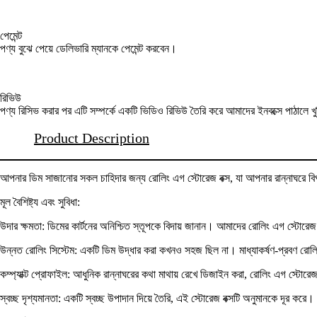
পেমেন্ট
পণ্য বুঝে পেয়ে ডেলিভারি ম্যানকে পেমেন্ট করবেন।
রিভিউ
পণ্য রিসিভ করার পর এটি সম্পর্কে একটি ভিডিও রিভিউ তৈরি করে আমাদের ইনবক্সে পাঠালে খ
Product Description
আপনার ডিম সাজানোর সকল চাহিদার জন্য রোলিং এগ স্টোরেজ বক্স, যা আপনার রান্নাঘরে বিপ্লব
মূল বৈশিষ্ট্য এবং সুবিধা:
উদার ক্ষমতা: ডিমের কার্টনের অনিশ্চিত স্তূপকে বিদায় জানান। আমাদের রোলিং এগ স্টোরে
উন্নত রোলিং সিস্টেম: একটি ডিম উদ্ধার করা কখনও সহজ ছিল না। মাধ্যাকর্ষণ-প্রবণ রোলিং
কম্প্যাক্ট প্রোফাইল: আধুনিক রান্নাঘরের কথা মাথায় রেখে ডিজাইন করা, রোলিং এগ স্টোরেজ 
স্বচ্ছ দৃশ্যমানতা: একটি স্বচ্ছ উপাদান দিয়ে তৈরি, এই স্টোরেজ বক্সটি অনুমানকে দূর