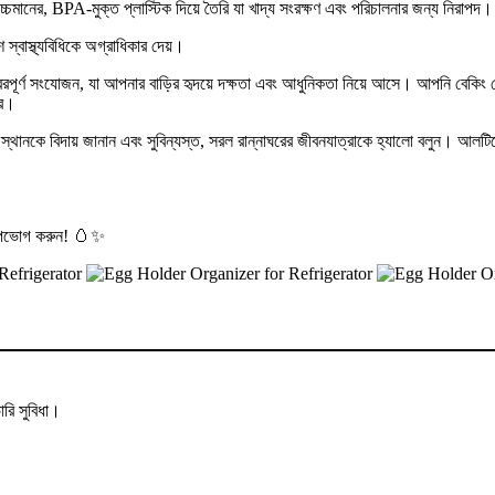
 উচ্চমানের, BPA-মুক্ত প্লাস্টিক দিয়ে তৈরি যা খাদ্য সংরক্ষণ এবং পরিচালনার জন্য নিরাপদ।
্বাস্থ্যবিধিকে অগ্রাধিকার দেয়।
ূর্ণ সংযোজন, যা আপনার বাড়ির হৃদয়ে দক্ষতা এবং আধুনিকতা নিয়ে আসে। আপনি বেকিং প্রেমী
রে।
্খল স্থানকে বিদায় জানান এবং সুবিন্যস্ত, সরল রান্নাঘরের জীবনযাত্রাকে হ্যালো বলুন। 
 উপভোগ করুন!
🥚
✨
রি সুবিধা।