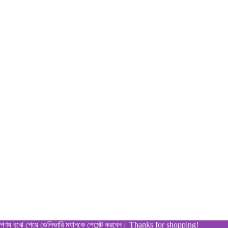
ে পেয়ে ডেলিভারি ম্যানকে পেমেন্ট করবেন। Thanks for shopping!