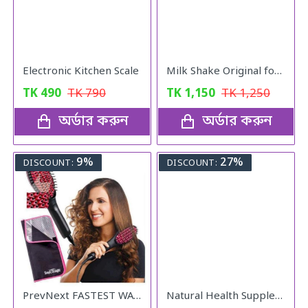
Electronic Kitchen Scale
Milk Shake Original for Healthy Weight
TK
490
TK
790
TK
1,150
TK
1,250
অর্ডার করুন
অর্ডার করুন
9%
27%
DISCOUNT:
DISCOUNT:
PrevNext FASTEST WAY TO STRAIGHTEN YOUR HAIR
Natural Health Supplement 120gm