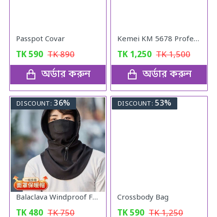
Passpot Covar
Kemei KM 5678 Professional Hair Clipper & Trimmer
TK
590
TK
890
TK
1,250
TK
1,500
অর্ডার করুন
অর্ডার করুন
36%
53%
DISCOUNT:
DISCOUNT:
Balaclava Windproof Full Face Mask (Black)
Crossbody Bag
TK
480
TK
750
TK
590
TK
1,250