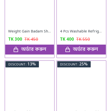
Weight Gain Badam Shake For Healthy
4 Pcs Washable Refrigerator Mats
TK
300
TK
450
TK
400
TK
550
অর্ডার করুন
অর্ডার করুন
13%
25%
DISCOUNT:
DISCOUNT: