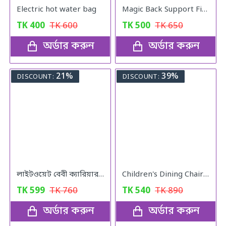
Electric hot water bag
Magic Back Support Five Minutes ADay
TK
400
TK
600
TK
500
TK
650
অর্ডার করুন
অর্ডার করুন
21%
39%
DISCOUNT:
DISCOUNT:
লাইটওয়েট বেবী ক্যারিয়ার (১পিচ)
Children's Dining Chair With Plate Baby
TK
599
TK
760
TK
540
TK
890
অর্ডার করুন
অর্ডার করুন