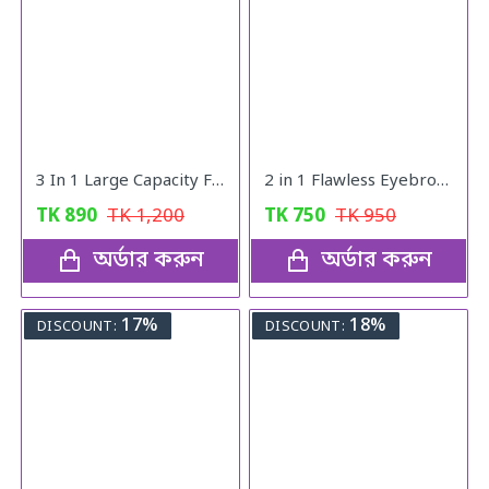
3 In 1 Large Capacity Foldable Travel Bag pink
2 in 1 Flawless Eyebrow Hair Remover Stylish & Fashionable Rechargeable Facial Hair Trimmer for Women Painless
TK
890
TK
1,200
TK
750
TK
950
অর্ডার করুন
অর্ডার করুন
17%
18%
DISCOUNT:
DISCOUNT: