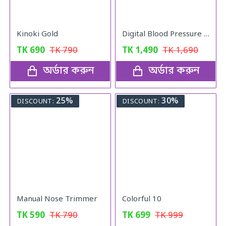
Kinoki Gold
Digital Blood Pressure Monitor
TK
690
TK
790
TK
1,490
TK
1,690
অর্ডার করুন
অর্ডার করুন
25%
30%
DISCOUNT:
DISCOUNT:
Manual Nose Trimmer
Colorful 10
TK
590
TK
790
TK
699
TK
999