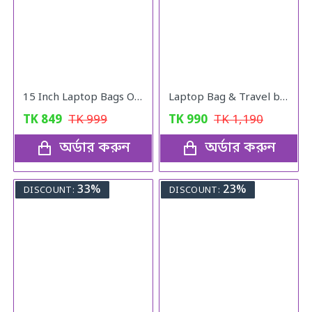
15 Inch Laptop Bags Office Documents Storage Bag Travel ( Blue )
Laptop Bag & Travel bag
TK
849
TK
999
TK
990
TK
1,190
অর্ডার করুন
অর্ডার করুন
33%
23%
DISCOUNT:
DISCOUNT: