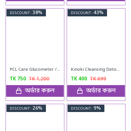
38%
43%
DISCOUNT:
DISCOUNT:
PCL Care Glucometer / Diabetics machine
Kinoki Cleansing Detox Foot Pad
TK
750
TK
1,200
TK
400
TK
699
অর্ডার করুন
অর্ডার করুন
26%
9%
DISCOUNT:
DISCOUNT: