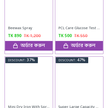
Beewax Spray
PCL Care Glucose Test Vial Strips 50pcs
TK
890
TK
1,200
TK
500
TK
550
অর্ডার করুন
অর্ডার করুন
37%
47%
DISCOUNT:
DISCOUNT:
Mini Dry Iron With Spray
Super Large Capacity Folding Travel Bag (Red Color)