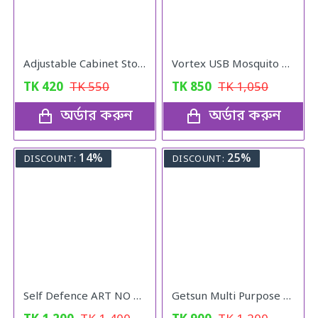
Adjustable Cabinet Storage Divider (6pcs)
Vortex USB Mosquito Lamp Physical Silent Mosquito Killer - White
TK
420
TK
550
TK
850
TK
1,050
অর্ডার করুন
অর্ডার করুন
14%
25%
DISCOUNT:
DISCOUNT:
Self Defence ART NO 801
Getsun Multi Purpose Foam Cleaner