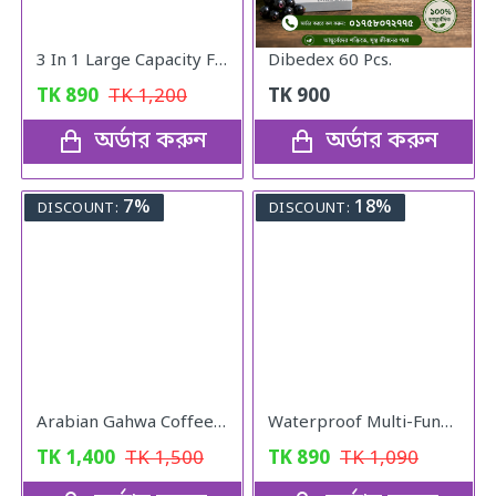
3 In 1 Large Capacity Foldable Travel Bag
Dibedex 60 Pcs.
TK
890
TK
1,200
TK
900
অর্ডার করুন
অর্ডার করুন
7%
18%
DISCOUNT:
DISCOUNT:
Arabian Gahwa Coffee – 200 GM. Jar
Waterproof Multi-Functional Laptop Backpack
TK
1,400
TK
1,500
TK
890
TK
1,090